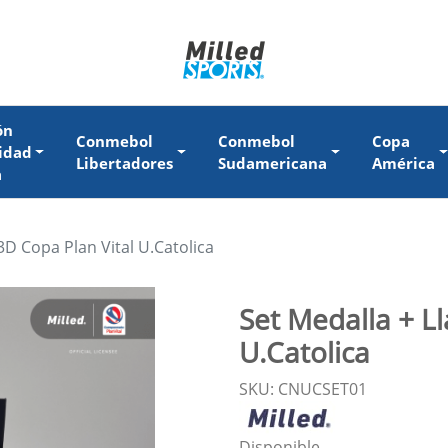
ón
Conmebol
Conmebol
Copa
idad
Libertadores
Sudamericana
América
a
3D Copa Plan Vital U.Catolica
Set Medalla + L
U.Catolica
SKU: CNUCSET01
Disponible.