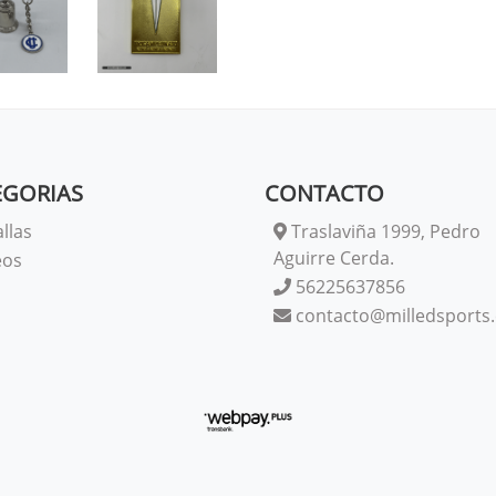
EGORIAS
CONTACTO
llas
Traslaviña 1999, Pedro
Aguirre Cerda.
eos
56225637856
contacto@milledsports