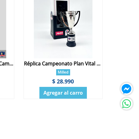
Set de Campeón Colo Colo Campeonato Nacional
Réplica Campeonato Plan Vital Colo Colo 12 cm
Milled
$ 28.990
Agregar al carro