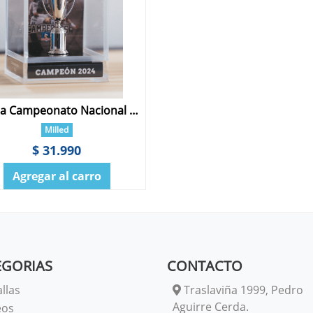
Replica Campeonato Nacional Colo Colo 34 Estrellas Acrilic Box 6 cms
Milled
$ 31.990
Agregar al carro
EGORIAS
CONTACTO
llas
Traslaviña 1999, Pedro
Aguirre Cerda.
eos