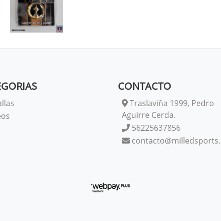
EGORIAS
CONTACTO
llas
Traslaviña 1999, Pedro
Aguirre Cerda.
eos
56225637856
contacto@milledsports