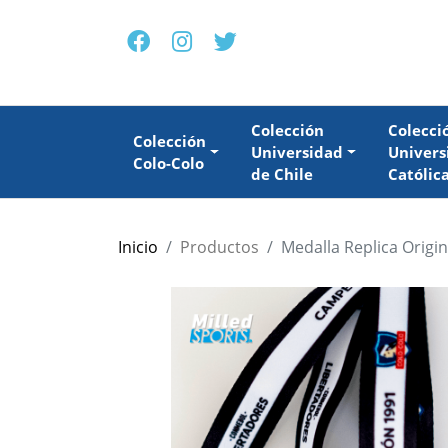
Colección
Colecci
Colección
Universidad
Univers
Colo-Colo
de Chile
Católic
Inicio
Productos
Medalla Replica Origi