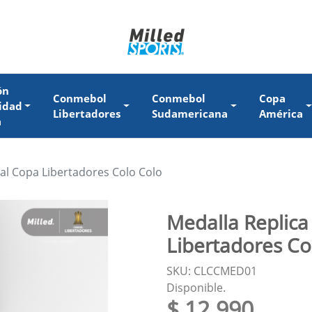
ón
Conmebol
Conmebol
Copa
idad
Libertadores
Sudamericana
América
a
nal Copa Libertadores Colo Colo
Medalla Replica
Libertadores Co
SKU: CLCCMED01
Disponible.
$ 12.990