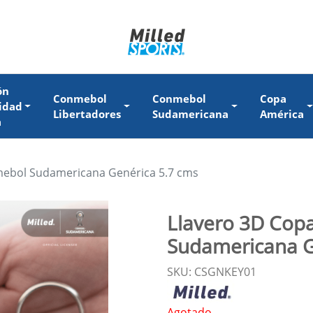
ón
Conmebol
Conmebol
Copa
idad
Libertadores
Sudamericana
América
a
mebol Sudamericana Genérica 5.7 cms
Llavero 3D Cop
Sudamericana G
SKU: CSGNKEY01
Agotado.