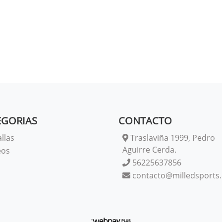
EGORIAS
CONTACTO
llas
Traslaviña 1999, Pedro
Aguirre Cerda.
eos
56225637856
contacto@milledsports